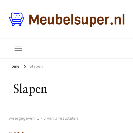
Jouw vraagbaak voor meubels en inrichting
Meubelsuper
Home
Slapen
Slapen
weergegeven: 1 - 3 van 3 resultaten